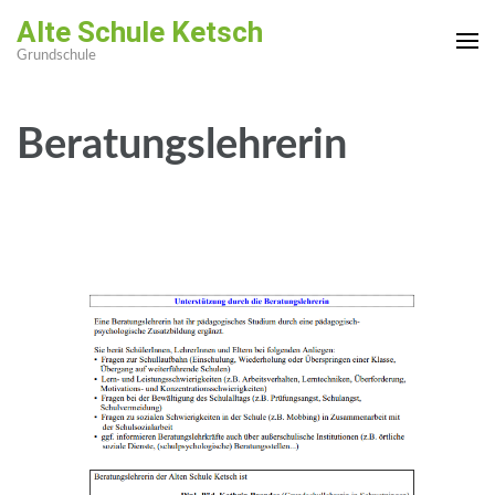
Zum
Alte Schule Ketsch
Inhalt
Grundschule
springen
(Enter
drücken)
Beratungslehrerin