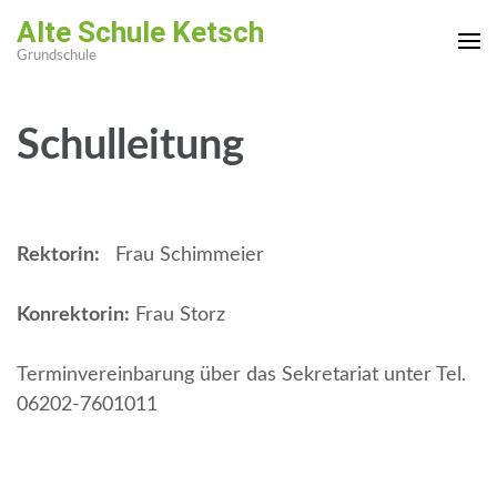
Zum
Alte Schule Ketsch
Inhalt
Grundschule
springen
(Enter
drücken)
Schulleitung
Rektorin:
Frau Schimmeier
Konrektorin:
Frau Storz
Terminvereinbarung über das Sekretariat unter Tel.
06202-7601011