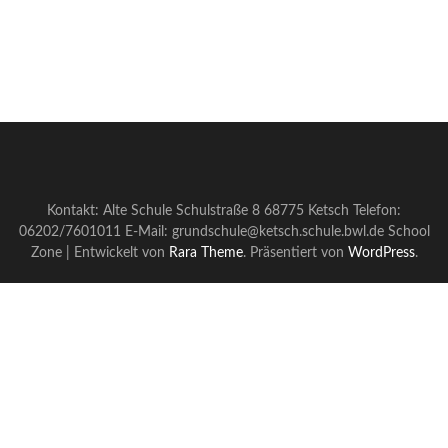
Kontakt: Alte Schule Schulstraße 8 68775 Ketsch Telefon:
06202/7601011 E-Mail: grundschule@ketsch.schule.bwl.de
School
Zone | Entwickelt von
Rara Theme
. Präsentiert von
WordPress
.