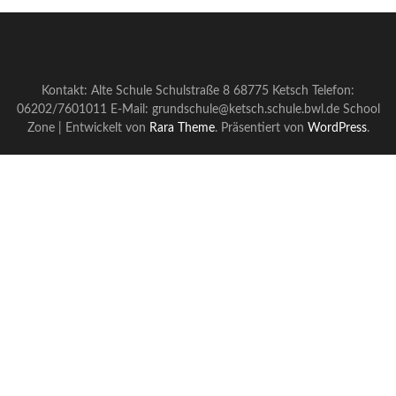
Kontakt: Alte Schule Schulstraße 8 68775 Ketsch Telefon:
06202/7601011 E-Mail: grundschule@ketsch.schule.bwl.de
School
Zone | Entwickelt von
Rara Theme
. Präsentiert von
WordPress
.