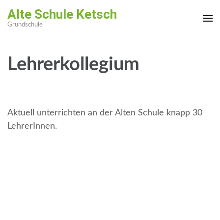
Zum
Alte Schule Ketsch
Inhalt
Grundschule
springen
(Enter
drücken)
Lehrerkollegium
Aktuell unterrichten an der Alten Schule knapp 30
LehrerInnen.