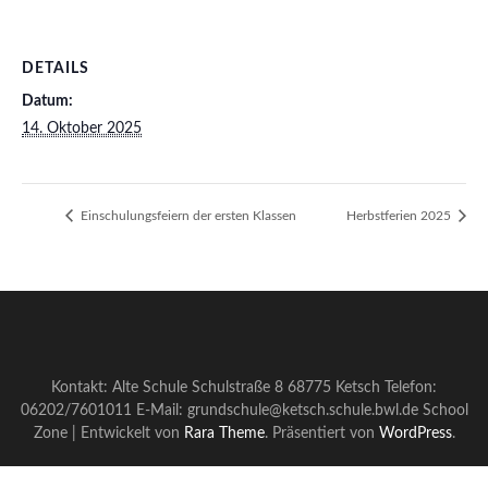
DETAILS
Datum:
14. Oktober 2025
Einschulungsfeiern der ersten Klassen
Herbstferien 2025
Kontakt: Alte Schule Schulstraße 8 68775 Ketsch Telefon:
06202/7601011 E-Mail: grundschule@ketsch.schule.bwl.de
School
Zone | Entwickelt von
Rara Theme
. Präsentiert von
WordPress
.