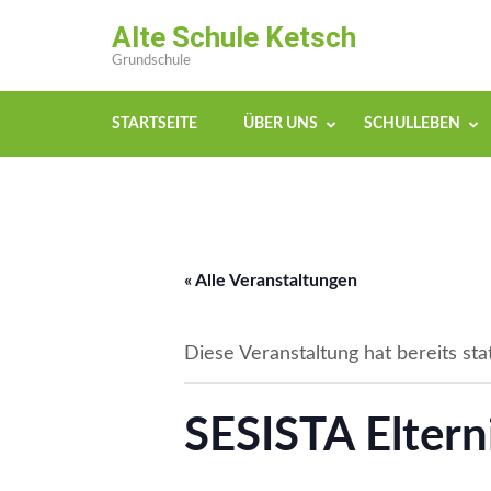
Zum
Alte Schule Ketsch
Inhalt
Grundschule
springen
(Enter
STARTSEITE
ÜBER UNS
SCHULLEBEN
drücken)
« Alle Veranstaltungen
Diese Veranstaltung hat bereits sta
SESISTA Elter