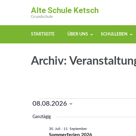
Zum
Alte Schule Ketsch
Inhalt
Grundschule
springen
(Enter
STARTSEITE
ÜBER UNS
SCHULLEBEN
drücken)
Archiv:
Veranstaltun
08.08.2026
Veranstaltungen
Datum
Ganztägig
für
wählen.
30. Juli
-
11. September
Sommerferien 2026