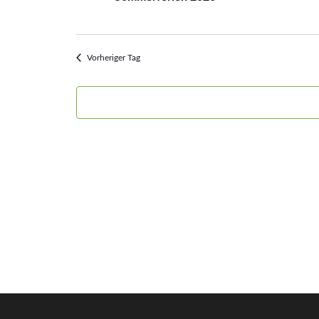
8.
August
Vorheriger Tag
2026